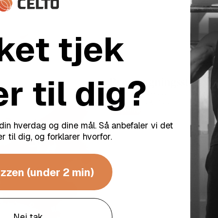
ket tjek
r til dig?
Prøvetagningssteder i
Prøvetagningssteder i 40 forskellige
forskellige regioner.
Shop now
in hverdag og dine mål. Så anbefaler vi det
r til dig, og forklarer hvorfor.
zzen (under 2 min)
Nej tak