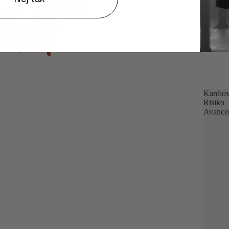
Kardio
Risiko
Avance