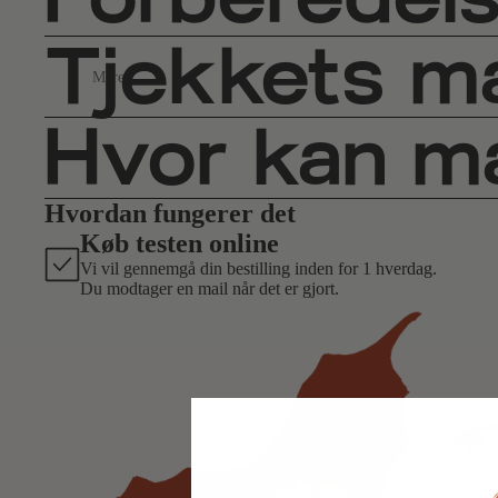
Tjekkets m
Mere
Hvor kan ma
Hvordan fungerer det
Køb testen online
Vi vil gennemgå din bestilling inden for 1 hverdag.
Du modtager en mail når det er gjort.