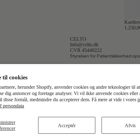
Kardio
1.250,
CELTO
Info@celto.dk
Politik om beskyttelse af persondata
CVR 45440222
Kontaktinformation
Styrelsen for Patientsikkerhed ops
Refusionspolitik
Servicevilkår
til cookies
Præferencer for cookies
partnere, herunder Shopify, anvender cookies og andre teknologier til at 
Vilkår og politikker
ise dig annoncer og foretage analyser. Vi vil ikke anvende cookies eller
til disse formål, medmindre du accepterer dem. Få mere at vide i vores
p
af persondata
inistrer
Acceptér
Afvis
ferencer