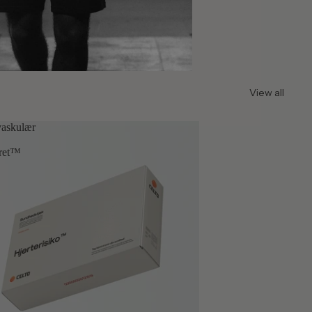
View all
vaskulær
ret™