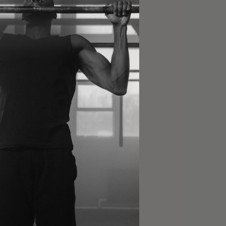
 hele landet
 byer, fordelt på 4