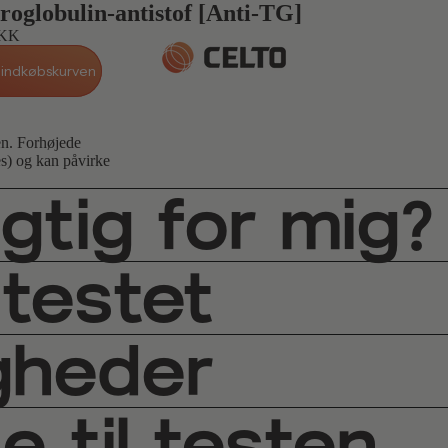
roglobulin-antistof [Anti-TG]
DKK
 indkøbskurven
len. Forhøjede
s) og kan påvirke
igtig for mig?
 testet
gheder
e til testen