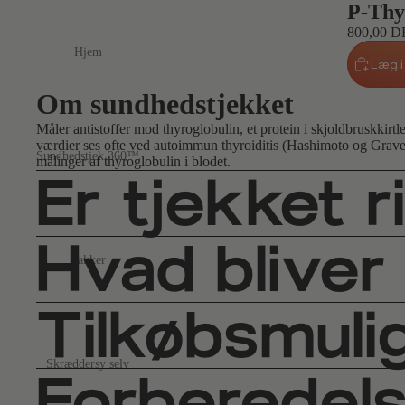
P-Thy
800,00 
Hjem
Læg i
Om sundhedstjekket
Måler antistoffer mod thyroglobulin, et protein i skjoldbruskkirt
værdier ses ofte ved autoimmun thyroiditis (Hashimoto og Grave
Sundhedstjek 360™
målinger af thyroglobulin i blodet.
Er tjekket r
Hvad bliver
Pakker
Tilkøbsmuli
Skræddersy selv
Forberedels