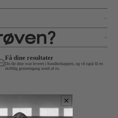
røven?
Få dine resultater
Du får dine svar leveret i Sundhedsappen, og vil også få en
skriftlig gennemgang sendt af os.