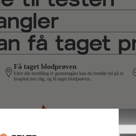
angler
n få taget p
Få taget blodprøven
Efter din bestilling er gennemgået kan du bestille tid på et
hospital nær dig, og få taget blodprøven.