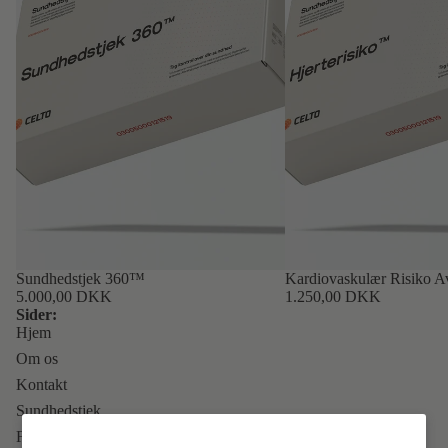
Sundhedstjek 360™
Kardiovaskulær Risiko 
5.000,00 DKK
1.250,00 DKK
Sider:
Hjem
Om os
Kontakt
Sundhedstjek
For behandlere