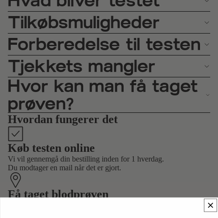
Hvad bliver testet
Tilkøbsmuligheder
Forberedelse til testen
Tjekkets mangler
Hvor kan man få taget
prøven?
Hvordan fungerer det
Køb testen online
Vi vil gennemgå din bestilling inden for 1 hverdag.
Du modtager en mail når det er gjort.
Få taget blodprøven
Efter din bestilling er gennemgået kan du bestille tid på et hospital
nær dig, og få taget blodprøven.