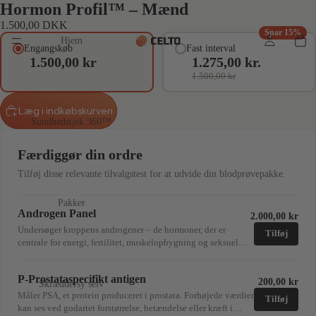
Hormon Profil™ – Mænd
1.500,00 DKK
Spar 15%
Hjem
Engangskøb
Fast interval
1.500,00 kr
1.275,00 kr.
1.500,00 kr
Læg i indkøbskurven
Sundhedstjek 360™
Færdiggør din ordre
Tilføj disse relevante tilvalgstest for at udvide din blodprøvepakke.
Pakker
Androgen Panel
2.000,00 kr
Undersøger kroppens androgener – de hormoner, der er
Tilføj
centrale for energi, fertilitet, muskelopbygning og seksuel
sundhed. Testen måler både frit og bundet testosteron samt
vigtige forstadier som DHEAS, androstendion og 17-
P-Prostataspecifikt antigen
hydroxyprogesteron, hvilket giver et mere nuanceret billede
200,00 kr
Skræddersy selv
af hormonbalancen.Ingen lægebesøg nødvendigt – bestil
Måler PSA, et protein produceret i prostata. Forhøjede værdier
Tilføj
online, mød op på dit lokale hospital, og få svar digitalt kort
kan ses ved godartet forstørrelse, betændelse eller kræft i