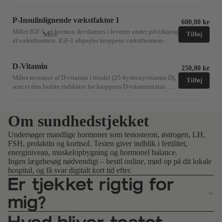
tid efter.OBS: svar tid kan godt tage et par uger.
prostata. Bruges som en markør for prostatasundhed.
P-Insulinlignende vækstfaktor I
600,00 kr
Måler IGF-1, et hormon der dannes i leveren under påvirkning
Tilføj
Mere
af væksthormon. IGF-1 afspejler kroppens væksthormon-
niveau og spiller en rolle for muskelopbygning, knogler og
stofskifte.
D-Vitamin
250,00 kr
Måler niveauet af D-vitamin i blodet (25-hydroxyvitamin D),
Tilføj
som er den bedste indikator for kroppens D-vitaminstatus. D-
vitamin er vigtigt for knogler, muskler, immunforsvar og
generel sundhed.
Om sundhedstjekket
Undersøger mandlige hormoner som testosteron, østrogen, LH,
FSH, prolaktin og kortisol. Testen giver indblik i fertilitet,
energiniveau, muskelopbygning og hormonel balance.
Ingen lægebesøg nødvendigt – bestil online, mød op på dit lokale
hospital, og få svar digitalt kort tid efter.
Er tjekket rigtig for
mig?