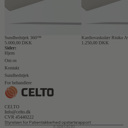
Sundhedstjek 360™
Kardiovaskulær Risiko 
5.000,00 DKK
1.250,00 DKK
Sider:
Hjem
Om os
Kontakt
Sundhedstjek
For behandlere
Politik om beskyttelse af persondata
Kontaktinformation
Refusionspolitik
CELTO
Info@celto.dk
Servicevilkår
CVR 45440222
Præferencer for cookies
Styrelsen for Patientsikkerhed opstartsrapport
© 2026
CELTO