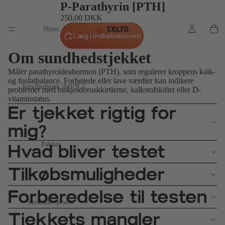
P-Parathyrin [PTH]
250,00 DKK
Hjem
Læg i indkøbskurven
Om sundhedstjekket
Måler parathyroideahormon (PTH), som regulerer kroppens kalk-
og fosfatbalance. Forhøjede eller lave værdier kan indikere
Sundhedstjek 360™
problemer med biskjoldbruskkirtlerne, kalkstofskiftet eller D-
vitaminstatus.
Er tjekket rigtig for
mig?
Hvad bliver testet
Pakker
Tilkøbsmuligheder
Forberedelse til testen
Skræddersy selv
Tjekkets mangler