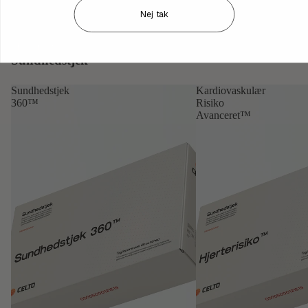
Prøvetagningssteder i hele landet
Nej tak
Prøvetagningssteder i 40 forskellige byer, fordelt på 4
forskellige regioner.
Shop now
Sundhedstjek
View all
Sundhedstjek
Kardiovaskulær
360™
Risiko
Avanceret™